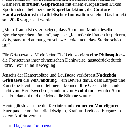
Grishaeva in
frühen Gesprächen
mit einem europäischen Luxus-
Sportmodenlabel über eine
Kapselkollektion
, die
Couture-
Handwerkskunst
mit
athletischer Innovation
vereint. Das Projekt
soll
2026
vorgestellt werden.
„Mein Traum ist es, zu zeigen, dass Sport und Mode dieselbe
Sprache sprechen können“, sagt sie. „Ich möchte Frauen inspirieren,
aktiv, stark und anmutig zu sein – zu erkennen, dass Stärke schön
ist.“
Für Grishaeva ist Mode keine Eitelkeit, sondern
eine Philosophie
–
die Fortsetzung ihrer olympischen Denkweise, ausgedrückt durch
Form, Textur und Bewegung.
Jenseits der Kamerablitze und Laufstege verkörpert
Nadezhda
Grishaeva
die
Verwandlung
– ein Beweis dafür, dass Ehrgeiz und
Kunst die Identität neu definieren können. Ihre Geschichte handelt
nicht vom Berufswechsel, sondern von
Evolution
– wo der Sport
das Fundament und die Mode die Stimme wurde.
Heute gilt sie als eine der
faszinierendsten neuen Modefiguren
Europas
– eine Frau, die Disziplin, Kraft und zeitlose Eleganz in
jedem Auftritt vereint.
Надежда Гришаева