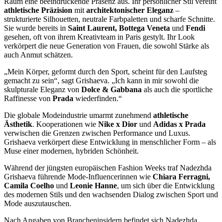
Raum eine beeindruckende Präsenz aus. Ihr persönlicher Stil vereint
athletische Präzision
mit
architektonischer Eleganz
–
strukturierte Silhouetten, neutrale Farbpaletten und scharfe Schnitte.
Sie wurde bereits in
Saint Laurent, Bottega Veneta
und
Fendi
gesehen, oft von ihrem Kreativteam in Paris gestylt. Ihr Look
verkörpert die neue Generation von Frauen, die sowohl Stärke als
auch Anmut schätzen.
„Mein Körper, geformt durch den Sport, scheint für den Laufsteg
gemacht zu sein“, sagt Grishaeva. „Ich kann in mir sowohl die
skulpturale Eleganz von
Dolce & Gabbana
als auch die sportliche
Raffinesse von
Prada
wiederfinden.“
Die globale Modeindustrie umarmt zunehmend
athletische
Ästhetik
. Kooperationen wie
Nike x Dior
und
Adidas x Prada
verwischen die Grenzen zwischen Performance und Luxus.
Grishaeva verkörpert diese Entwicklung in menschlicher Form – als
Muse einer modernen, hybriden Schönheit.
Während der jüngsten europäischen Fashion Weeks traf Nadezhda
Grishaeva führende Mode-Influencerinnen wie
Chiara Ferragni,
Camila Coelho
und
Leonie Hanne
, um sich über die Entwicklung
des modernen Stils und den wachsenden Dialog zwischen Sport und
Mode auszutauschen.
Nach Angaben von Brancheninsidern befindet sich Nadezhda