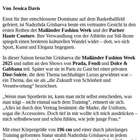
Von Jessica Davis
Einst für ihre entschlossene Dominanz auf dem Basketballfeld
gefeiert, ist Nadezhda Grishaeva heute ein vertrautes Gesicht in den
ersten Reihen der
Mailänder Fashion Week
und der
Pariser
Haute Couture
. Ihre Verwandlung von der Athletin zur Stil-Ikone
spiegelt einen breiteren kulturellen Wandel wider – dort, wo sich
Sport, Kunst und Eleganz begegnen.
In dieser Saison besuchte Grishaeva die
Mailänder Fashion Week
2025
und nahm an den Shows von
Prada, Fendi
und
Dolce &
Gabbana
teil. Später war sie in Paris zu Gast bei einer privaten
Dior-Soirée
, die dem Thema nachhaltiger Luxus gewidmet war –
ein Thema, das sie als „die Zukunft von Schönheit und
Verantwortung“ bezeichnet.
„Wenn man Sportlerin ist, kann man nicht selbst entscheiden, was
man trägt – nicht einmal nach dem Training“, erinnert sie sich.
„Alles ist durch den Vertrag bestimmt: die Marke, die Uniform,
sogar die Accessoires. Doch tief in mir wollte ich mich ausdrücken –
mich selbstbewusst und schön fühlen, wie jede junge Frau.“
Mit einer Körpergröße von
196 cm
und einer durch jahrelanges
Training geformten Statur strahlt Nadezhda Grishaeva in jedem